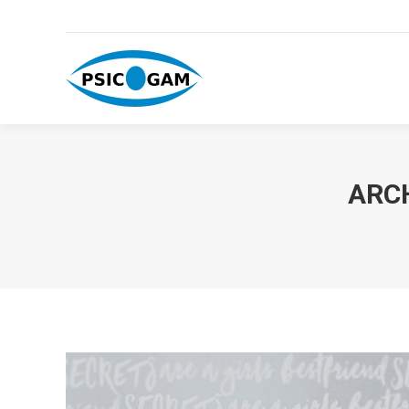
669 79 59 80
gloria@psicogam.es
ARCH