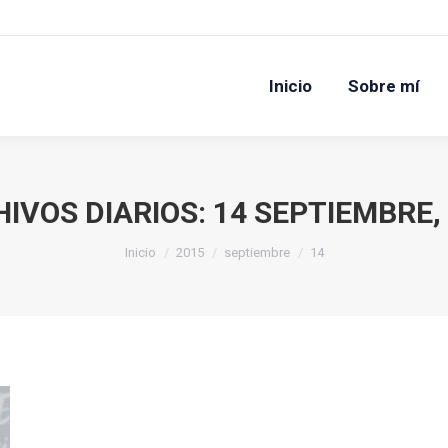
Inicio
Sobre mí
Inicio
Sobre mí
IVOS DIARIOS:
14 SEPTIEMBRE,
Estás aquí:
Inicio
2015
septiembre
14