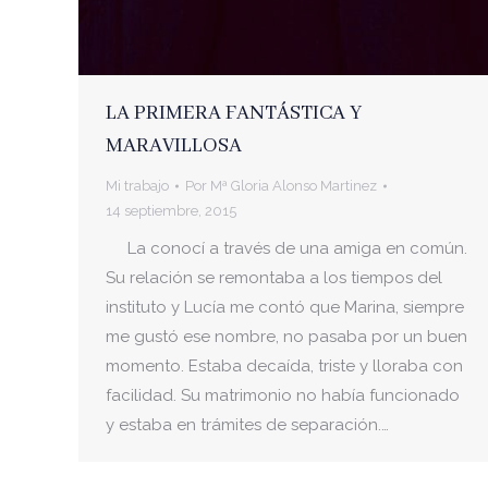
LA PRIMERA FANTÁSTICA Y
MARAVILLOSA
Mi trabajo
Por
Mª Gloria Alonso Martinez
14 septiembre, 2015
La conocí a través de una amiga en común.
Su relación se remontaba a los tiempos del
instituto y Lucía me contó que Marina, siempre
me gustó ese nombre, no pasaba por un buen
momento. Estaba decaída, triste y lloraba con
facilidad. Su matrimonio no había funcionado
y estaba en trámites de separación.…